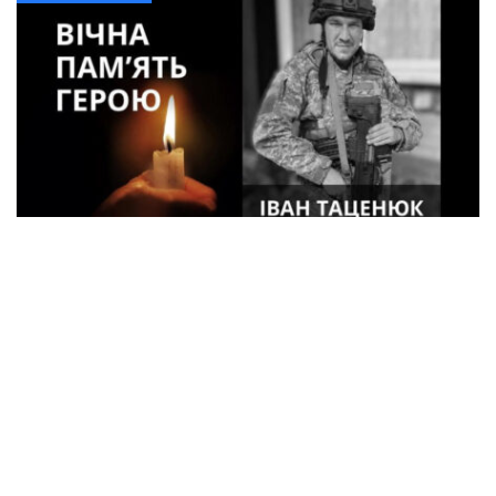
33-летний военный из Кременчуга погиб
во время боев в Харьковской области
Спорт