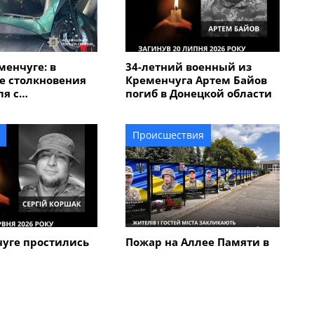
менчуге: в
34-летний военный из
е столкновения
Кременчуга Артем Байов
я с
погиб в Донецкой области
кутером
ван мужчина
Происшествия
чуге простились
Пожар на Аллее Памяти в
ним военным
Кременчуге: стала
Коршаком
известна причина
возгорания