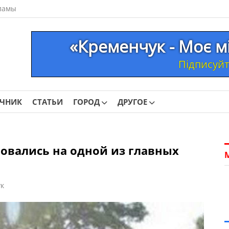
ламы
«Кременчук - Моє м
Підписуйте
ОЧНИК
СТАТЬИ
ГОРОД
ДРУГОЕ
овались на одной из главных
к