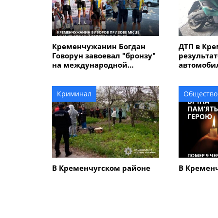
Кременчужанин Богдан
ДТП в Кре
Говорун завоевал "бронзу"
результат
на международной
автомобил
велогонке "Memorial
электрос
Alfredo" в Италии
травмиро
Криминал
Общество
В Кременчугском районе
В Кремен
человеческий череп на
с 45-лет
дороге вывел на след 67-
Сергеем 
летнего мужчины,
который убил мать с
сыном