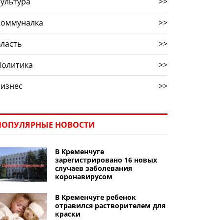
ультура
>>
Коммуналка
>>
ласть
>>
Политика
>>
Бизнес
>>
ПОПУЛЯРНЫЕ НОВОСТИ
В Кременчуге
зарегистрировано 16 новых
случаев заболевания
коронавирусом
В Кременчуге ребенок
отравился растворителем для
краски