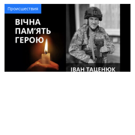
Происшествия
33-летний военный из Кременчуга погиб
во время боев в Харьковской области
Спорт