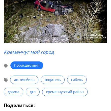
Кременчуг мой город
Происшествия
автомобиль
водитель
гибель
дорога
дтп
кременчугский район
Поделиться: