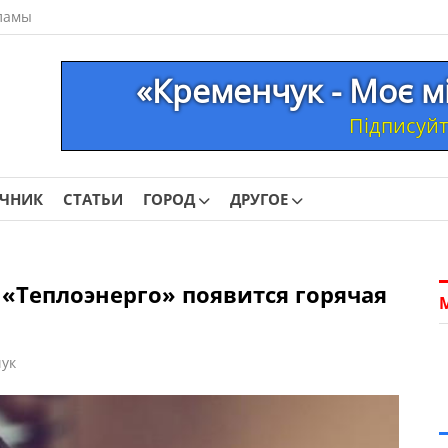
ламы
«Кременчук - Моє м
Підписуйте
ОЧНИК
СТАТЬИ
ГОРОД
ДРУГОЕ
 «Теплоэнерго» появится горячая
ук