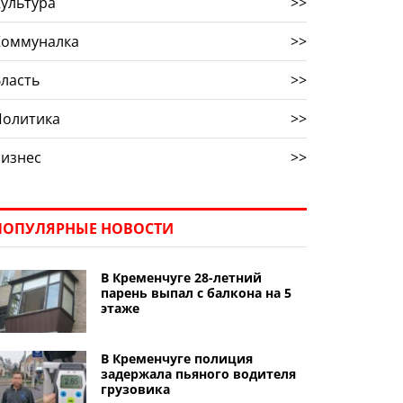
ультура
>>
Коммуналка
>>
ласть
>>
Политика
>>
Бизнес
>>
ПОПУЛЯРНЫЕ НОВОСТИ
В Кременчуге 28-летний
парень выпал с балкона на 5
этаже
В Кременчуге полиция
задержала пьяного водителя
грузовика