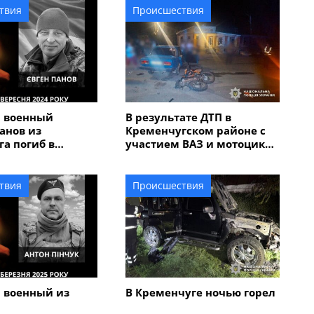
твия
Происшествия
й военный
В результате ДТП в
анов из
Кременчугском районе с
а погиб в
участием ВАЗ и мотоцикла
бласти
пострадали трое
подростков
твия
Происшествия
 военный из
В Кременчуге ночью горел
га Антон Пинчук
автомобиль Hummer: