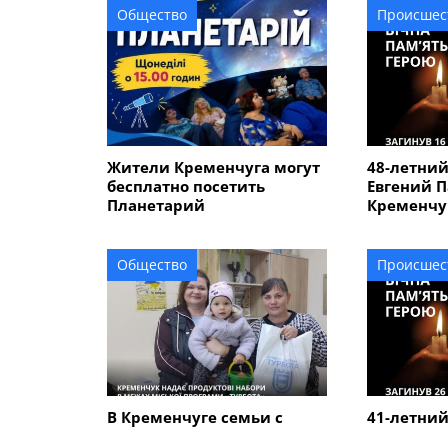
Общество
Происшес
Жители Кременчуга могут
48-летни
бесплатно посетить
Евгений П
Планетарий
Кременчуг
Курской о
Общество
Происшес
В Кременчуге семьи с
41-летний
детьми могут получить
Кременчу