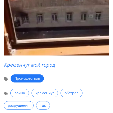
Кременчуг мой город
Происшествия
война
кременчуг
обстрел
разрушения
тцк