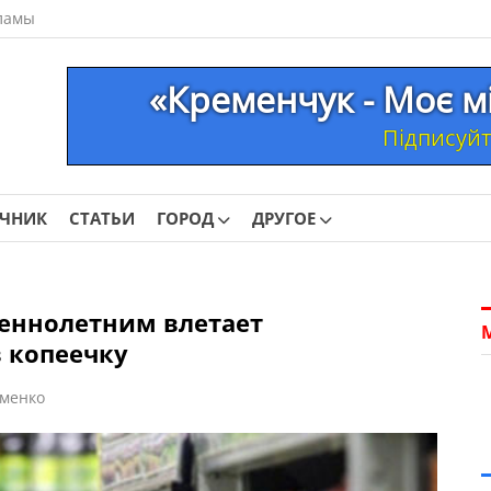
ламы
«Кременчук - Моє м
Підписуйте
ОЧНИК
СТАТЬИ
ГОРОД
ДРУГОЕ
еннолетним влетает
 копеечку
менко