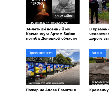
34-летний военный из
В Кремен
Кременчуга Артем Байов
человечес
погиб в Донецкой области
дороге вы
летнего 
который у
сыном
Происшествия
Власть
Пожар на Аллее Памяти в
Кременчу
Кременчуге: стала
требуют 
известна причина
отремонт
возгорания
аварийную
которая п