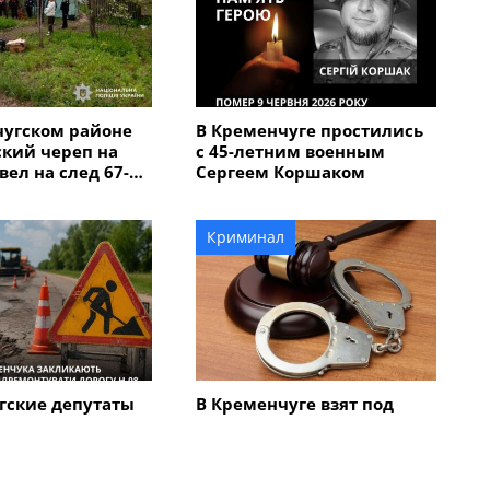
чугском районе
В Кременчуге простились
кий череп на
с 45-летним военным
вел на след 67-
Сергеем Коршаком
мужчины,
бил мать с
Криминал
гские депутаты
В Кременчуге взят под
немедленно
стражу 70-летний
ировать
мужчина, который ножом
 трассу Н-08,
ранил двух пассажиров
роходит через
маршрутки