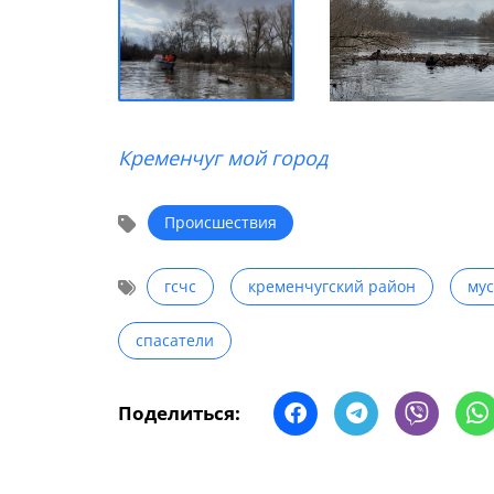
Кременчуг мой город
Происшествия
гсчс
кременчугский район
му
спасатели
Поделиться: