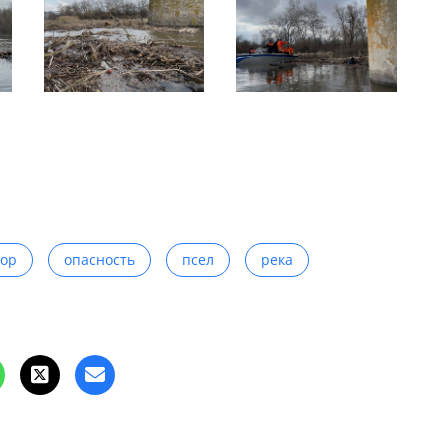
сор
опасность
псел
река