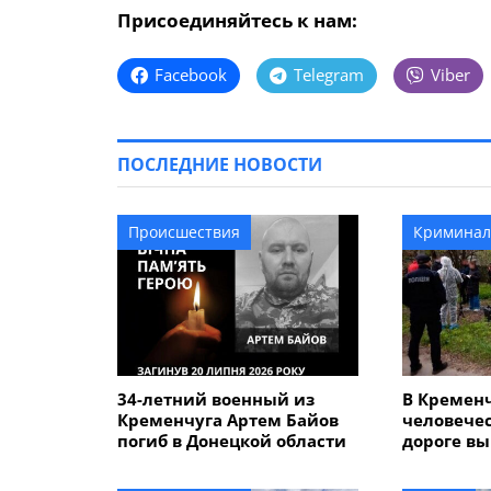
Присоединяйтесь к нам:
Facebook
Telegram
Viber
ПОСЛЕДНИЕ НОВОСТИ
Происшествия
Криминал
34-летний военный из
В Кремен
Кременчуга Артем Байов
человечес
погиб в Донецкой области
дороге вы
летнего 
который у