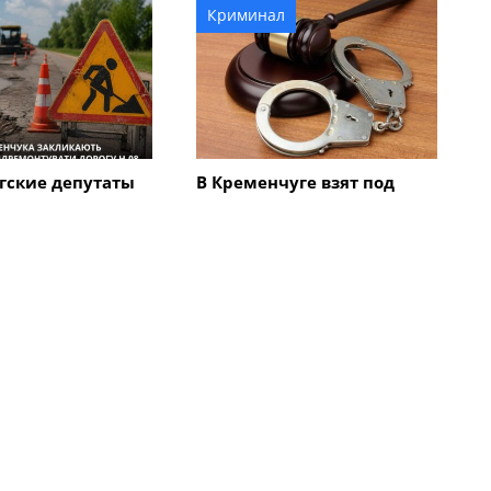
Криминал
гские депутаты
В Кременчуге взят под
немедленно
стражу 70-летний
ировать
мужчина, который ножом
 трассу Н-08,
ранил двух пассажиров
роходит через
маршрутки
г
Все новости
твия
Происшествия