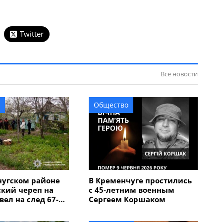
Twitter
Все новости
Общество
чугском районе
В Кременчуге простились
кий череп на
с 45-летним военным
вел на след 67-
Сергеем Коршаком
мужчины,
бил мать с