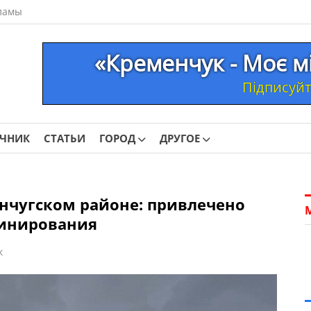
ламы
«Кременчук - Моє м
Підписуйте
ОЧНИК
СТАТЬИ
ГОРОД
ДРУГОЕ
енчугском районе: привлечено
минирования
к