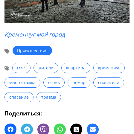
Кременчуг мой город
Происшествия
гсчс
жители
квартира
кременчуг
многоэтажка
огонь
пожар
спасатели
спасение
травма
Поделиться: