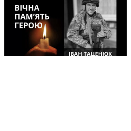
33-летний военный из Кременчуга погиб
во время боев в Харьковской области
Спорт