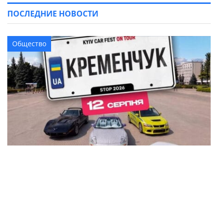
ПОСЛЕДНИЕ НОВОСТИ
Общество
В Кременчуге на площади Победы устроят
автовыставку KYIV CAR FEST с P-Girls, DJ-
сетами и подарками