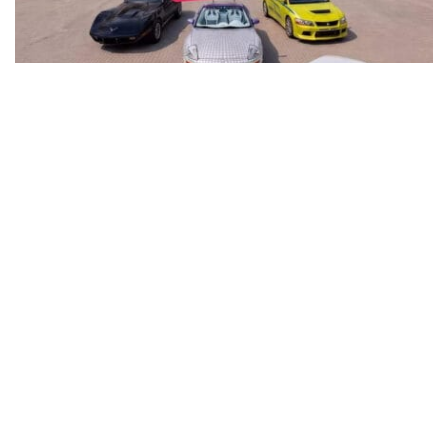
В Кременчуге на площади Победы устроят
автовыставку KYIV CAR FEST с P-Girls, DJ-
сетами и подарками
Общество