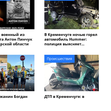
 военный из
В Кременчуге ночью горел
га Антон Пинчук
автомобиль Hummer:
урской области
полиция выясняет
обстоятельства
Происшествия
жанин Богдан
ДТП в Кременчуге: в
авоевал "бронзу"
результате столкновения
народной
автомобиля с
 "Memorial
электроскутером