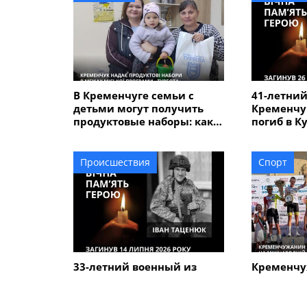
В Кременчуге семьи с
41-летний
детьми могут получить
Кременчу
продуктовые наборы: как
погиб в К
подать заявление
Происшествия
Спорт
33-летний военный из
Кременчу
Кременчуга погиб во
Говорун з
время боев в Харьковской
на между
области
велогонке