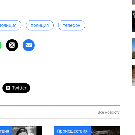
полиция
полиция
телефон
Twitter
Все новости
твия
Происшествия