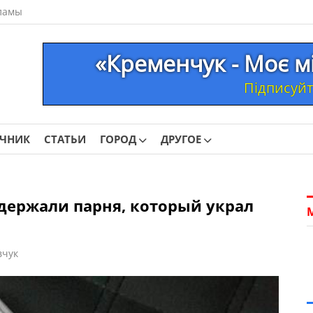
ламы
«Кременчук - Моє м
Підписуйте
ОЧНИК
СТАТЬИ
ГОРОД
ДРУГОЕ
держали парня, который украл
вчук