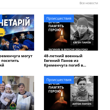
Все новости
Происшествия
ременчуга могут
48-летний военный
 посетить
Евгений Панов из
ий
Кременчуга погиб в
Курской области
Происшествия