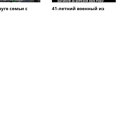
уге семьи с
41-летний военный из
огут получить
Кременчуга Антон Пинчук
ые наборы: как
погиб в Курской области
явление
Все новости
твия
Происшествия
 военный из
Кременчугские пожарные
а погиб во
спасли квартиру от огня
в в Курской