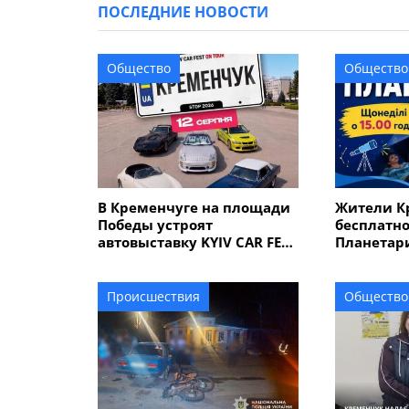
ПОСЛЕДНИЕ НОВОСТИ
Общество
Общество
В Кременчуге на площади
Жители К
Победы устроят
бесплатно
автовыставку KYIV CAR FEST
Планетар
с P-Girls, DJ-сетами и
подарками
Происшествия
Общество