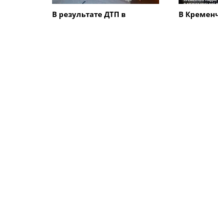
В результате ДТП в
В Кременч
Кременчугском районе с
детьми м
участием ВАЗ и мотоцикла
продуктов
пострадали трое
подать за
подростков
ПОХОЖИЕ НОВОСТИ
Происшествия
Происшес
В Кременчуге 17-летний
40-летний
парень выпал из
Кременчуг
аттракциона
время бое
области