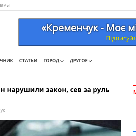
ламы
«Кременчук - Моє м
Підписуйте
ОЧНИК
СТАТЬИ
ГОРОД
ДРУГОЕ
 нарушили закон, сев за руль
ук