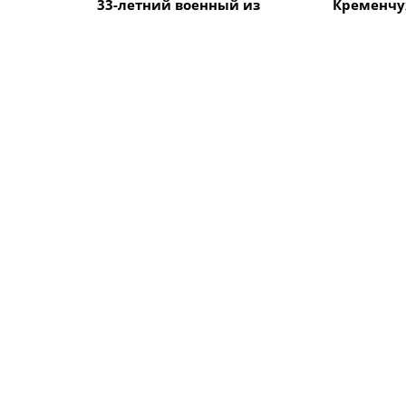
33-летний военный из
Кременчу
Кременчуга погиб во
Говорун з
время боев в Харьковской
на между
области
велогонке
Alfredo" 
ПОХОЖИЕ НОВОСТИ
Культура
Культура
Кременчугский детский
В Кремен
психотерапевт презентует
великого 
собственную книгу
Шевченко
Культура
Культура