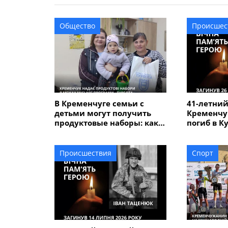
Общество
Происшес
В Кременчуге семьи с
41-летний
детьми могут получить
Кременчу
продуктовые наборы: как
погиб в К
подать заявление
Происшествия
Спорт