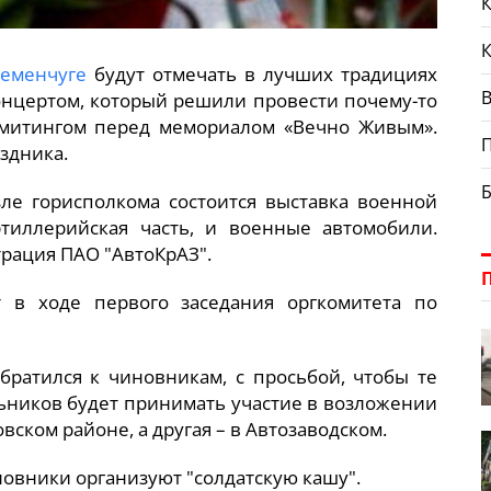
К
еменчуге
будут отмечать в лучших традициях
В
онцертом, который решили провести почему-то
 митингом перед мемориалом «Вечно Живым».
здника.
ле горисполкома состоится выставка военной
тиллерийская часть, и военные автомобили.
рация ПАО "АвтоКрАЗ".
 в ходе первого заседания оргкомитета по
братился к чиновникам, с просьбой, чтобы те
льников будет принимать участие в возложении
вском районе, а другая – в Автозаводском.
овники организуют "солдатскую кашу".