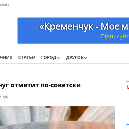
ламы
«Кременчук - Моє м
Підписуйте
ОЧНИК
СТАТЬИ
ГОРОД
ДРУГОЕ
уг отметит по-советски
вчук