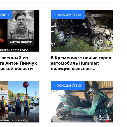
твия
Происшествия
 военный из
В Кременчуге ночью горел
га Антон Пинчук
автомобиль Hummer:
урской области
полиция выясняет
обстоятельства
Происшествия