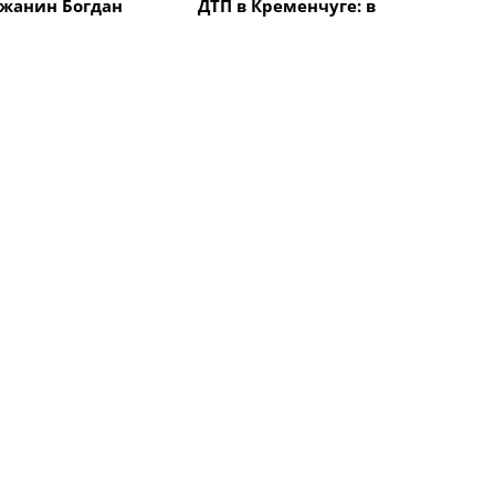
жанин Богдан
ДТП в Кременчуге: в
авоевал "бронзу"
результате столкновения
народной
автомобиля с
 "Memorial
электроскутером
в Италии
травмирован мужчина
Все новости
Культура
чуге вспомнят
Под Кременчугом
Кобзаря Тараса
состоится масштабный
фестиваль «Волшебная
симфония казачества»
Культура