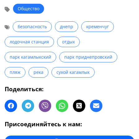
Общество
безопасность
днепр
кременчуг
лодочная станция
отдых
парк кагамлыкский
парк приднепровский
пляж
река
сухой кагамлык
Поделиться:
Присоединяйтесь к нам: