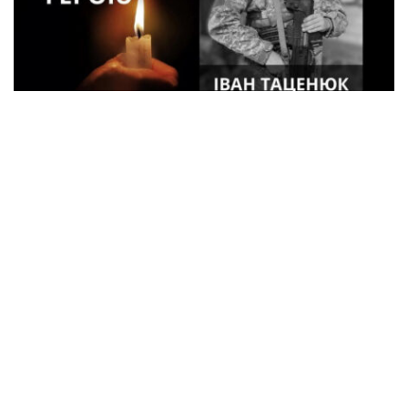
33-летний военный из Кременчуга погиб
во время боев в Харьковской области
Спорт