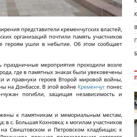
К
В
имирения представители кременчугских властей,
рских организаций почтили память участников
е героям ушли в небытие. Об этом сообщает
нь праздничные мероприятия проходили возле
ода, где в памятных знаках были увековечены
ки и правнуки героев Второй мировой войны,
ы на Донбассе. В этой войне
Кременчуг
понес
чужан погибли, защищая независимость и
ожены к памятникам и мемориальным местам,
; в с. Большая Кохновка; к могилам участников
на Свиштовском и Петровском кладбищах; к
Рязанцева, военное подразделение которого