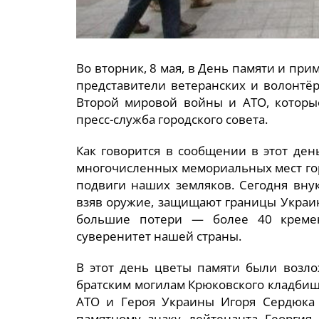
Во вторник, 8 мая, в День памяти и пр
представители ветеранских и волонтё
Второй мировой войны и АТО, которы
пресс-служба городского совета.
Как говорится в сообщении в этот де
многочисленных мемориальных мест гор
подвиги наших земляков. Сегодня вну
взяв оружие, защищают границы Украин
большие потери — более 40 кремен
суверенитет нашей страны.
В этот день цветы памяти были возл
братским могилам Крюковского кладбища
АТО и Героя Украины Игоря Сердюка 
памятному знаку лейтенанта Георгия 