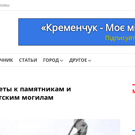
ламы
«Кременчук - Моє м
Підписуйте
ОЧНИК
СТАТЬИ
ГОРОД
ДРУГОЕ
еты к памятникам и
тским могилам