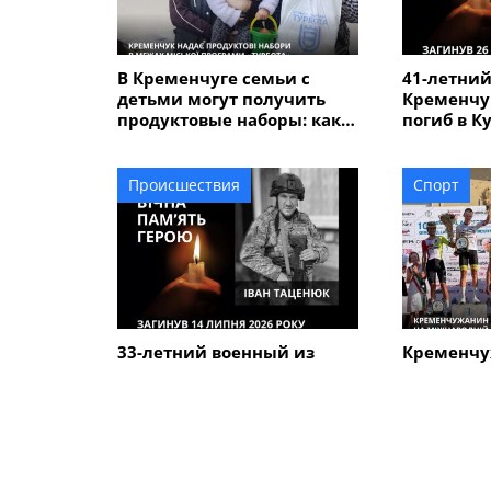
В Кременчуге семьи с
41-летний
детьми могут получить
Кременчу
продуктовые наборы: как
погиб в К
подать заявление
Происшествия
Спорт
33-летний военный из
Кременчу
Кременчуга погиб во
Говорун з
время боев в Харьковской
на между
области
велогонке
Alfredo" 
ПОХОЖИЕ НОВОСТИ