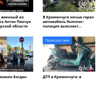
 военный из
В Кременчуге ночью горел
га Антон Пинчук
автомобиль Hummer:
урской области
полиция выясняет
обстоятельства
Происшествия
жанин Богдан
ДТП в Кременчуге: в
авоевал "бронзу"
результате столкновения
народной
автомобиля с
 "Memorial
электроскутером
в Италии
травмирован мужчина
Все новости