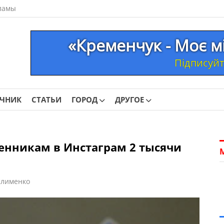
ламы
«Кременчук - Моє м
Підписуйте
ОЧНИК
СТАТЬИ
ГОРОД
ДРУГОЕ
нникам в Инстаграм 2 тысячи
Клименко