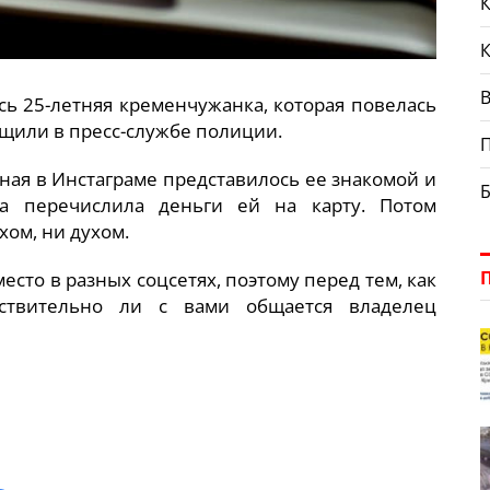
К
В
сь 25-летняя кременчужанка, которая повелась
бщили в пресс-службе полиции.
тная в Инстаграме представилось ее знакомой и
а перечислила деньги ей на карту. Потом
хом, ни духом.
сто в разных соцсетях, поэтому перед тем, как
йствительно ли с вами общается владелец