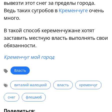
вывезти этот снег за пределы города.
Ведь таких сугробов в
Кременчуге
очень
много.
В такой способ кеременчужане хотят
заставить местную власть выполнять свои
обязанности.
Кременчуг мой город
Власть
виталий малецкий
власть
кременчуг
снег
флешмоб
Поделиться: