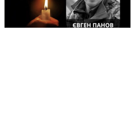
48-летний военный Евгений Панов из
Кременчуга погиб в Курской области
Происшествия