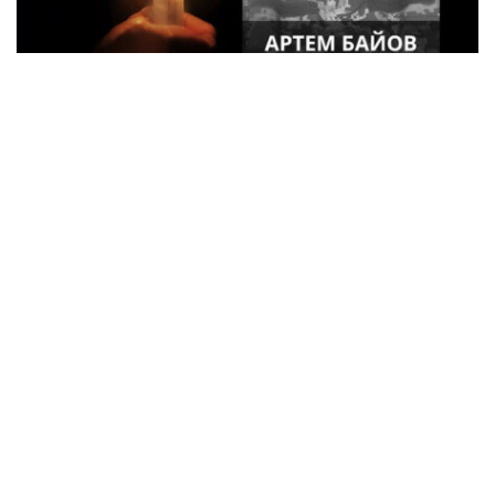
34-летний военный из Кременчуга Артем
Байов погиб в Донецкой области
Криминал