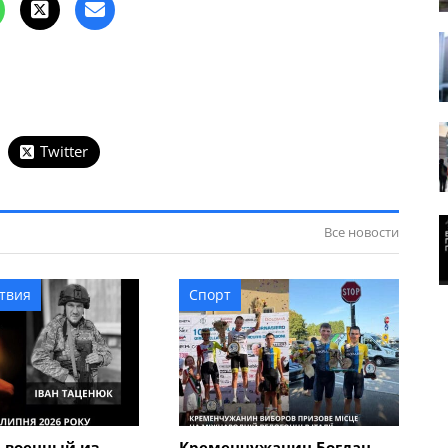
Twitter
Все новости
твия
Спорт
 военный из
Кременчужанин Богдан