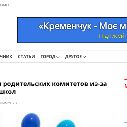
ламы
«Кременчук - Моє м
Підписуйте
ОЧНИК
СТАТЬИ
ГОРОД
ДРУГОЕ
 родительских комитетов из-за
 школ
Клименко