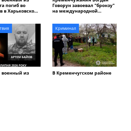
а погиб во
Говорун завоевал "бронзу"
в в Харьковской
на международной
велогонке "Memorial
Alfredo" в Италии
твия
Криминал
 военный из
В Кременчугском районе
га Артем Байов
человеческий череп на
онецкой области
дороге вывел на след 67-
летнего мужчины,
который убил мать с
сыном
Все новости
Общество