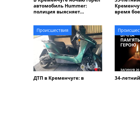
автомобиль Hummer:
Кременчуг
полиция выясняет
время бое
обстоятельства
области
Происшествия
Происшес
ДТП в Кременчуге: в
34-летний
результате столкновения
Кременчу
автомобиля с
погиб в Д
электроскутером
травмирован мужчина
ПОХОЖИЕ НОВОСТИ
Общество
Общество