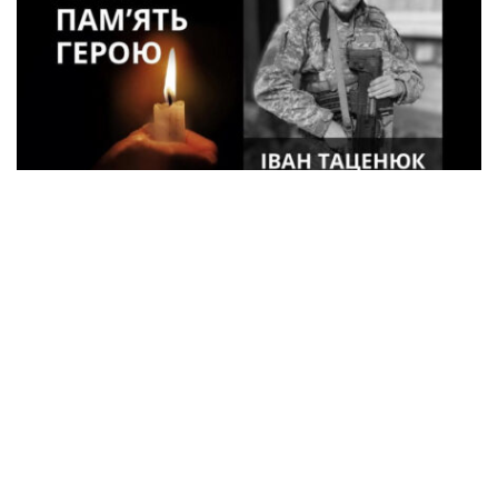
33-летний военный из Кременчуга погиб
во время боев в Харьковской области
Спорт