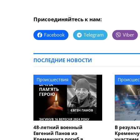
Присоединяйтесь к нам:
Facebook
Telegram
Viber
ПОСЛЕДНИЕ НОВОСТИ
Происшествия
Происшес
48-летний военный
В результ
Евгений Панов из
Кременчу
Кременчуга погиб в
участием