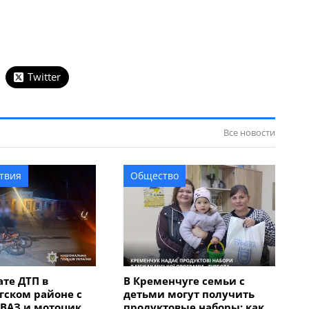
Twitter
Все новости
твия
Общество
ате ДТП в
В Кременчуге семьи с
гском районе с
детьми могут получить
 ВАЗ и мотоцикла
продуктовые наборы: как