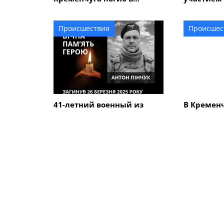
Курской области
пострадал
подростк
Происшествия
Происшес
41-летний военный из
В Кременч
Кременчуга Антон Пинчук
автомоби
погиб в Курской области
полиция 
обстоятел
ПОХОЖИЕ НОВОСТИ
Коммуналка
Коммунал