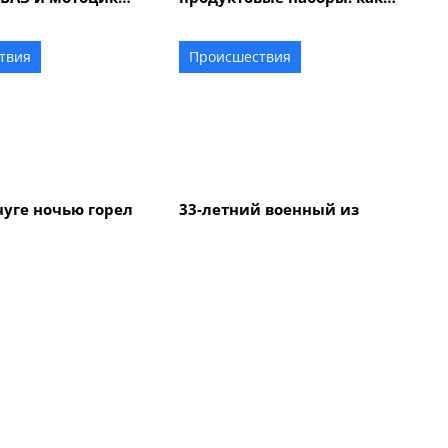
и трое
подать заявление
ов
твия
Происшествия
уге ночью горел
33-летний военный из
ль Hummer:
Кременчуга погиб во
выясняет
время боев в Харьковской
ьства
области
Все новости
ка
Коммуналка