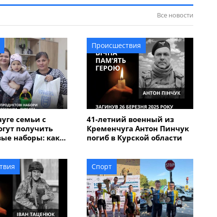
Все новости
Происшествия
уге семьи с
41-летний военный из
огут получить
Кременчуга Антон Пинчук
ые наборы: как
погиб в Курской области
явление
твия
Спорт