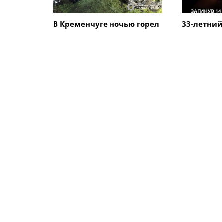
В Кременчуге ночью горел
33-летний
автомобиль Hummer:
Кременчуг
полиция выясняет
время бое
обстоятельства
области
ПОХОЖИЕ НОВОСТИ
Общество
Общество
Резиденция Святого
Список в
Николая в Кременчуге
пунктов о
приглашает детей на
территор
фотосессию