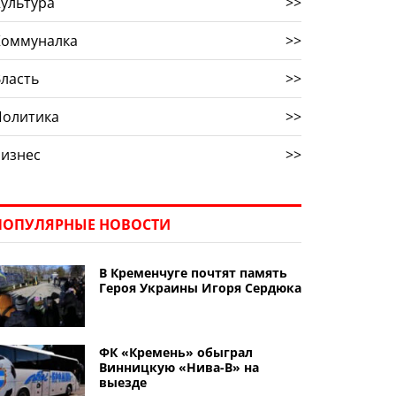
ультура
>>
Коммуналка
>>
ласть
>>
Политика
>>
Бизнес
>>
ПОПУЛЯРНЫЕ НОВОСТИ
В Кременчуге почтят память
Героя Украины Игоря Сердюка
ФК «Кремень» обыграл
Винницкую «Нива-В» на
выезде