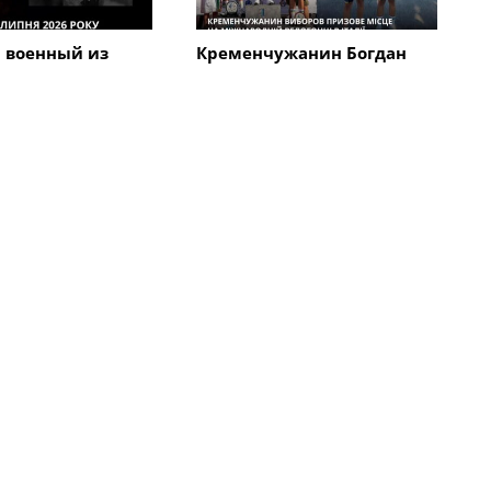
 военный из
Кременчужанин Богдан
а погиб во
Говорун завоевал "бронзу"
в в Харьковской
на международной
велогонке "Memorial
Alfredo" в Италии
Все новости
Общество
ременных
В Кременчуге действует 15
богрева на
карантинных зон
ии Кременчуга