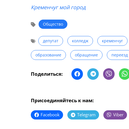
Кременчуг мой город
Общество
депутат
колледж
кременчуг
образование
обращение
переезд
Поделиться:
Присоединяйтесь к нам:
Facebook
Telegram
Viber