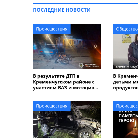
ПОСЛЕДНИЕ НОВОСТИ
Происшествия
Общество
В результате ДТП в
В Кременч
Кременчугском районе с
детьми м
участием ВАЗ и мотоцикла
продуктов
пострадали трое
подать за
подростков
Происшествия
Происшес