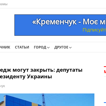
ламы
«Кременчук - Моє м
Підписуйте
ОЧНИК
СТАТЬИ
ГОРОД
ДРУГОЕ
едж могут закрыть: депутаты
резиденту Украины
чук