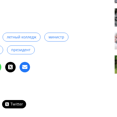
летный колледж
министр
президент
Twitter