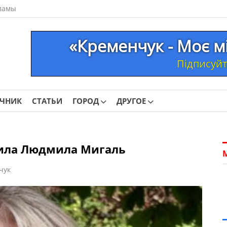
ламы
«Кременчук - Моє м
Підписуйте
ОЧНИК
СТАТЬИ
ГОРОД
ДРУГОЕ
вила Людмила Мигаль
чук