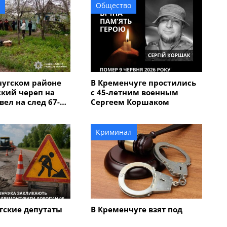
Общество
чугском районе
В Кременчуге простились
кий череп на
с 45-летним военным
вел на след 67-
Сергеем Коршаком
мужчины,
бил мать с
Криминал
гские депутаты
В Кременчуге взят под
немедленно
стражу 70-летний