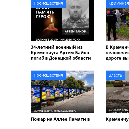
Происшествия
Криминал
34-летний военный из
В Кремен
Кременчуга Артем Байов
человечес
погиб в Донецкой области
дороге вы
летнего 
который у
сыном
Происшествия
Власть
Пожар на Аллее Памяти в
Кременчу
Кременчуге: стала
требуют 