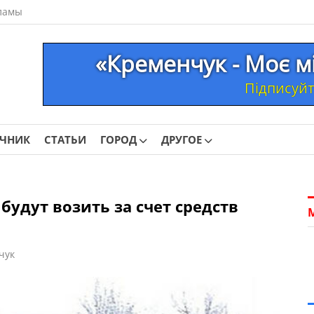
ламы
«Кременчук - Моє м
Підписуйте
ОЧНИК
СТАТЬИ
ГОРОД
ДРУГОЕ
удут возить за счет средств
чук