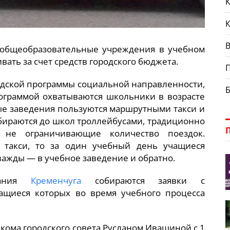
К
В
 общеобразовательные учреждения в учебном
вать за счет средств городского бюджета.
родской программы социальной направленности,
ограммой охватываются школьники в возрасте
ные заведения пользуются маршрутными такси и
обираются до школ троллейбусами, традиционно
 не ограничивающие количество поездок.
 такси, то за один учебный день учащиеся
важды — в учебное заведение и обратно.
вания
Кременчуга
собираются заявки с
ащиеся которых во время учебного процесса
кома городского совета Русланом Ивашиной с 1