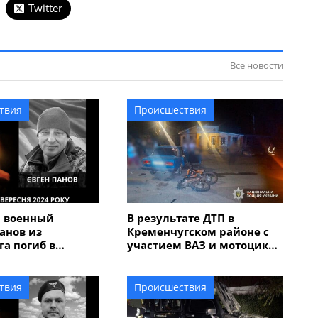
Twitter
Все новости
твия
Происшествия
й военный
В результате ДТП в
анов из
Кременчугском районе с
а погиб в
участием ВАЗ и мотоцикла
бласти
пострадали трое
подростков
твия
Происшествия