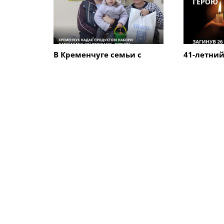
В Кременчуге семьи с
41-летний
детьми могут получить
Кременчу
продуктовые наборы: как
погиб в К
подать заявление
ПОХОЖИЕ НОВОСТИ
Общество
Общество
Аномальный снегопад в
В Кремен