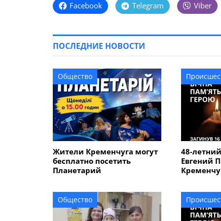
Facebook
Telegram
Viber
ПОСЛЕДНИЕ НОВОСТИ
Общество
Происшес
Жители Кременчуга могут
48-летни
бесплатно посетить
Евгений П
Планетарий
Кременчуг
Курской о
Общество
Происшес