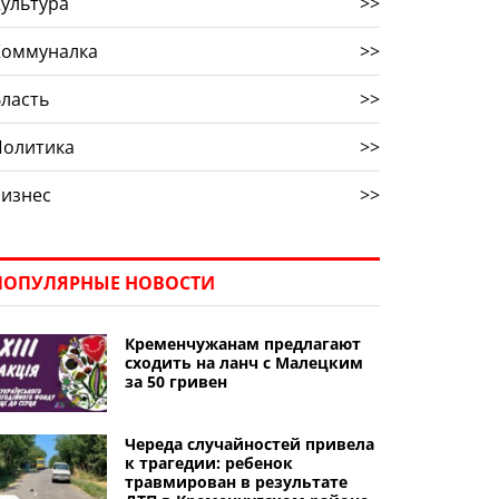
ультура
>>
Коммуналка
>>
ласть
>>
Политика
>>
Бизнес
>>
ПОПУЛЯРНЫЕ НОВОСТИ
Кременчужанам предлагают
сходить на ланч с Малецким
за 50 гривен
Череда случайностей привела
к трагедии: ребенок
травмирован в результате