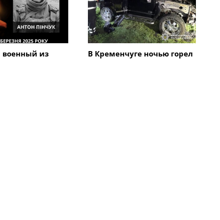
 военный из
В Кременчуге ночью горел
га Антон Пинчук
автомобиль Hummer:
урской области
полиция выясняет
обстоятельства
Все новости
Общество
чуге коронавирус
Кременчугские