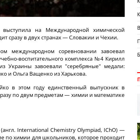
К
В
о выступила на Международной химической
дит сразу в двух странах — Словакии и Чехии.
ном международном соревновании завоевал
чебно-воспитательного комплекса №4 Кирилл
з Украины завоевали "серебряные" медали:
ко и Ольга Ващенко из Харькова.
йко в этом году единственный выпускник в
сразу по двум предметам — химии и математике
гл. International Chemistry Olympiad, IChO) —
е по химии для школьников, которое проходит