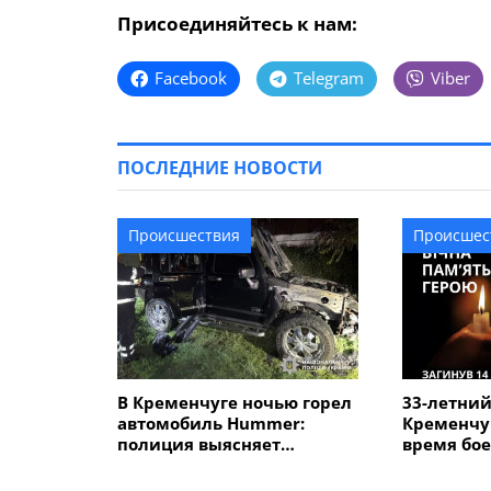
Присоединяйтесь к нам:
Facebook
Telegram
Viber
ПОСЛЕДНИЕ НОВОСТИ
Происшествия
Происшес
В Кременчуге ночью горел
33-летний
автомобиль Hummer:
Кременчуг
полиция выясняет
время бое
обстоятельства
области