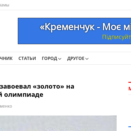
ламы
«Кременчук - Моє м
Підписуйте
ОЧНИК
СТАТЬИ
ГОРОД
ДРУГОЕ
завоевал «золото» на
й олимпиаде
менко