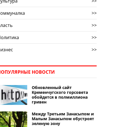
ультура
>>
Коммуналка
>>
ласть
>>
Политика
>>
Бизнес
>>
ПОПУЛЯРНЫЕ НОВОСТИ
Обновленный сайт
Кременчугского горсовета
обойдется в полмиллиона
гривен
Между Третьим Занасыпом и
Малым Занасыпом обустроят
зеленую зону