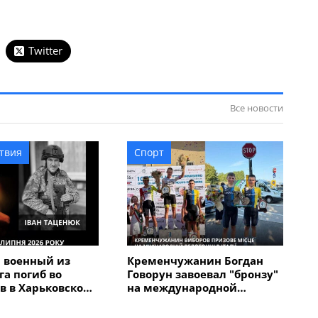
Twitter
Все новости
твия
Спорт
 военный из
Кременчужанин Богдан
а погиб во
Говорун завоевал "бронзу"
в в Харьковской
на международной
велогонке "Memorial
Alfredo" в Италии