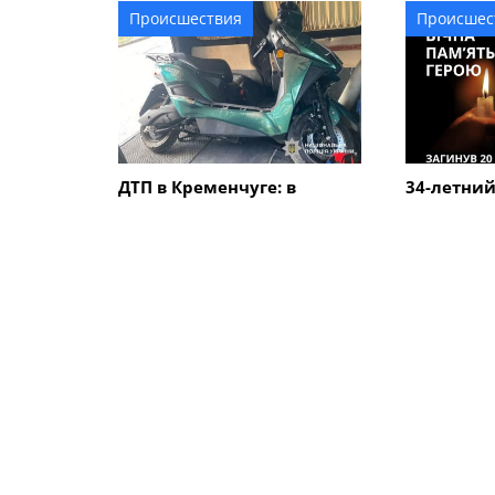
Происшествия
Происшес
ДТП в Кременчуге: в
34-летний
результате столкновения
Кременчу
автомобиля с
погиб в Д
электроскутером
травмирован мужчина
ПОХОЖИЕ НОВОСТИ
Общество
Общество