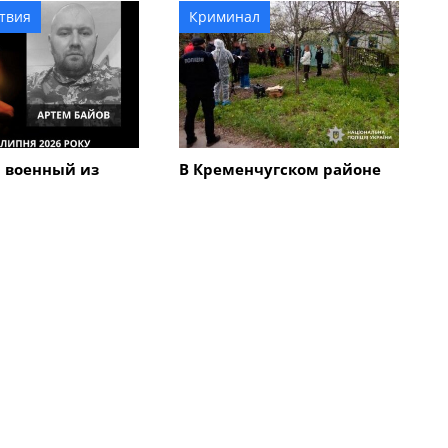
твия
Криминал
 военный из
В Кременчугском районе
га Артем Байов
человеческий череп на
онецкой области
дороге вывел на след 67-
летнего мужчины,
который убил мать с
сыном
Все новости
Общество