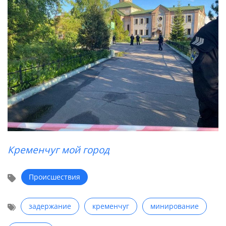
Кременчуг мой город
Происшествия
задержание
кременчуг
минирование