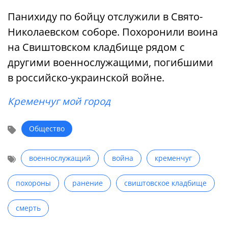
Панихиду по бойцу отслужили в Свято-
Николаевском соборе. Похоронили воина
на Свиштовском кладбище рядом с
другими военнослужащими, погибшими
в российско-украинской войне.
Кременчуг мой город
Общество
военнослужащий
война
кременчуг
похороны
ранение
свиштовское кладбище
смерть