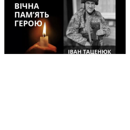
33-летний военный из Кременчуга погиб
во время боев в Харьковской области
Спорт