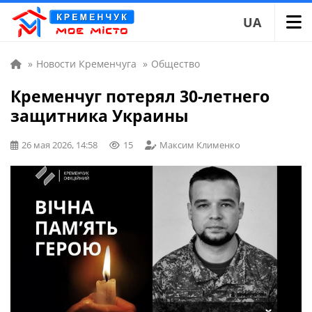
UA
»
Новости Кременчуга
»
Общество
Кременчуг потерял 30-летнего
защитника Украины
26 мая 2026, 14:58
15
Максим Клименко