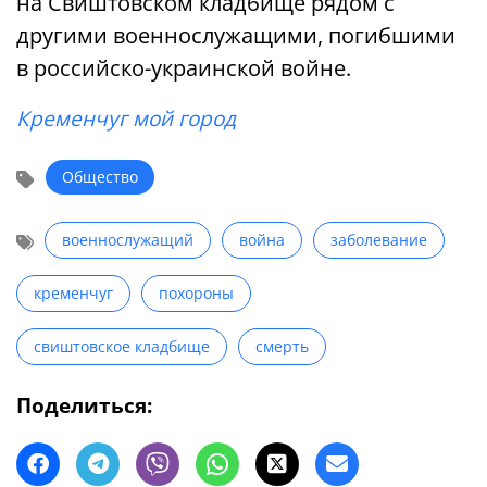
на Свиштовском кладбище рядом с
другими военнослужащими, погибшими
в российско-украинской войне.
Кременчуг мой город
Общество
военнослужащий
война
заболевание
кременчуг
похороны
свиштовское кладбище
смерть
Поделиться: