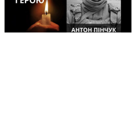
41-летний военный из Кременчуга Антон
Пинчук погиб в Курской области
Происшествия