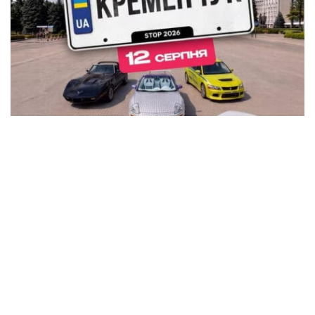
В Кременчуге на площади Победы устроят
автовыставку KYIV CAR FEST с P-Girls, DJ-
сетами и подарками
Общество