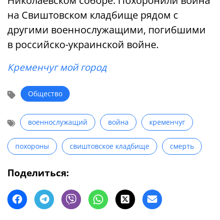
Николаевском соборе. Похоронили воина
на Свиштовском кладбище рядом с
другими военнослужащими, погибшими
в российско-украинской войне.
Кременчуг мой город
Общество
военнослужащий
война
кременчуг
похороны
свиштовское кладбище
смерть
Поделиться: