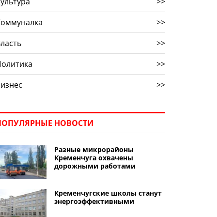
ультура
>>
Коммуналка
>>
ласть
>>
Политика
>>
Бизнес
>>
ПОПУЛЯРНЫЕ НОВОСТИ
Разные микрорайоны
Кременчуга охвачены
дорожными работами
Кременчугские школы станут
энергоэффективными