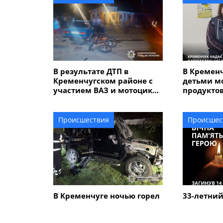
В результате ДТП в
В Кременч
Кременчугском районе с
детьми м
участием ВАЗ и мотоцикла
продуктов
пострадали трое
подать за
подростков
Происшествия
Происшес
В Кременчуге ночью горел
33-летний
автомобиль Hummer:
Кременчуг
полиция выясняет
время бое