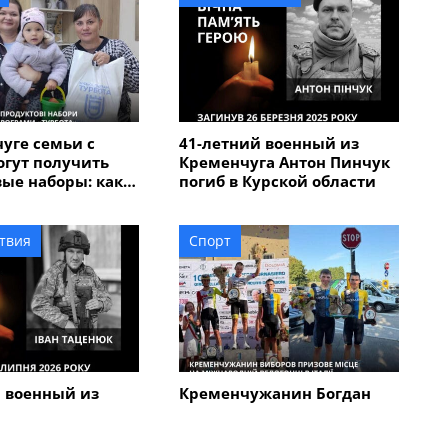
уге семьи с
41-летний военный из
огут получить
Кременчуга Антон Пинчук
ые наборы: как
погиб в Курской области
явление
твия
Спорт
 военный из
Кременчужанин Богдан
а погиб во
Говорун завоевал "бронзу"
в в Харьковской
на международной