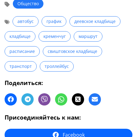
Общество
автобус
график
деевское кладбище
кладбище
кременчуг
маршрут
расписание
свиштовское кладбище
транспорт
троллейбус
Поделиться:
Присоединяйтесь к нам:
Facebook