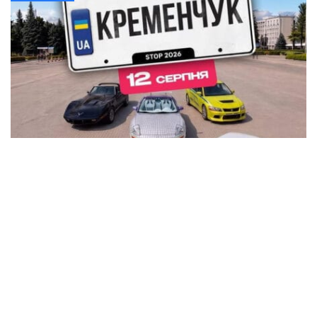
В Кременчуге на площади Победы устроят
автовыставку KYIV CAR FEST с P-Girls, DJ-
сетами и подарками
Общество