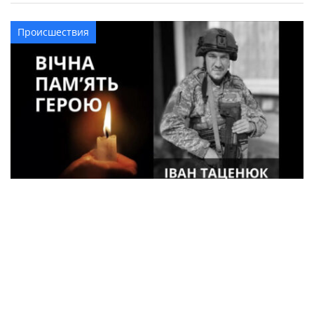
Происшествия
33-летний военный из Кременчуга погиб
во время боев в Харьковской области
Спорт