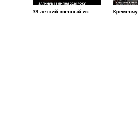
33-летний военный из
Кременчу
Кременчуга погиб во
Говорун з
время боев в Харьковской
на между
области
велогонке
Alfredo" 
ПОХОЖИЕ НОВОСТИ
Коммуналка
Коммунал
В мае кременчужане
Информац
лишатся горячей воды
отключен
электрос
Кременчуг