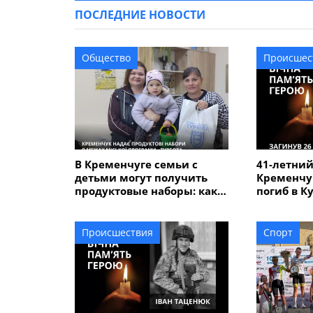
ПОСЛЕДНИЕ НОВОСТИ
Общество
Происшес
В Кременчуге семьи с
41-летний
детьми могут получить
Кременчу
продуктовые наборы: как
погиб в К
подать заявление
Происшествия
Спорт