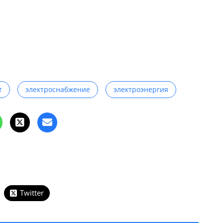
т
электроснабжение
электроэнергия
Twitter