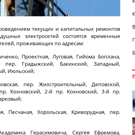
К
В
с проведением текущих и капитальных ремонтов
душных электросетей состоятся временные
телей, проживающих по адресам:
иченко, Проектная, Луговая, Гийома Боплана,
я, пер. Градыжский, Бакинский, Западный,
ый, Июльский;
новская, пер. Жилстроительный, Деповской,
р. Кохновский, 2-й пр. Кохновский, 3-й пр.
Парковый;
ая, Песчаная, Хорольская, Криворудная, пер.
Академика Герасимовича, Сергея Ефремова,