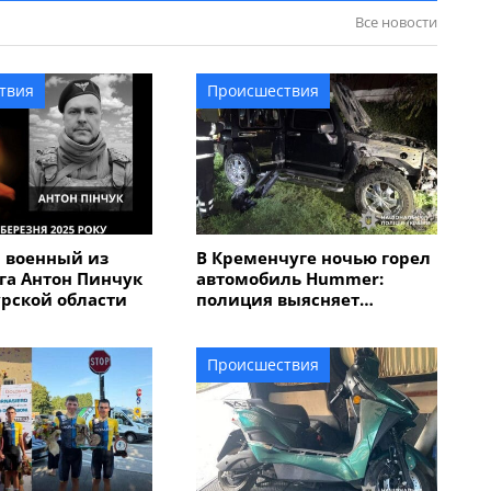
Все новости
твия
Происшествия
 военный из
В Кременчуге ночью горел
га Антон Пинчук
автомобиль Hummer:
урской области
полиция выясняет
обстоятельства
Происшествия