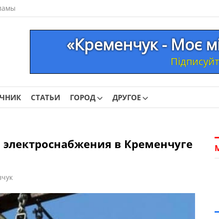
ламы
«Кременчук - Моє м
Підписуйте
ОЧНИК
СТАТЬИ
ГОРОД
ДРУГОЕ
электроснабжения в Кременчуге
вчук