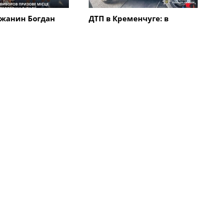
жанин Богдан
ДТП в Кременчуге: в
авоевал "бронзу"
результате столкновения
народной
автомобиля с
 "Memorial
электроскутером
в Италии
травмирован мужчина
Все новости
ка
Коммуналка
ия об
В Кременчуге запуск тепла
ии
осуществляется по
набжения в
графику
е на 27 августа