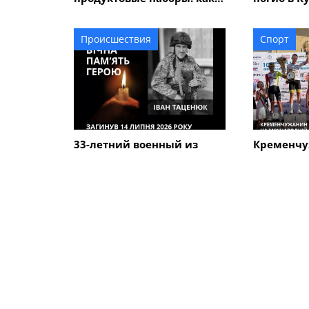
подать заявление
Происшествия
Спорт
33-летний военный из
Кременчу
Кременчуга погиб во
Говорун з
время боев в Харьковской
на между
области
велогонке
Alfredo" 
ПОХОЖИЕ НОВОСТИ
Коммуналка
Коммунал