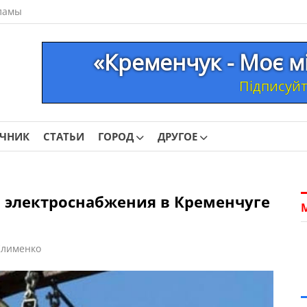
ламы
«Кременчук - Моє м
Підписуйте
ОЧНИК
СТАТЬИ
ГОРОД
ДРУГОЕ
электроснабжения в Кременчуге
Клименко