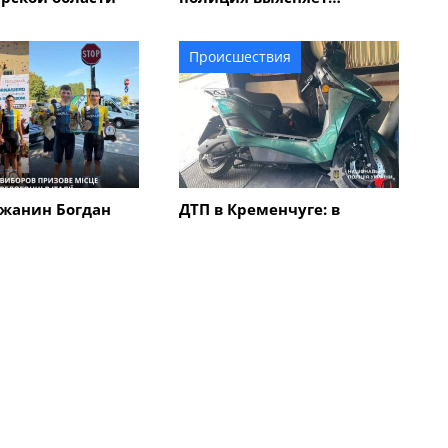
обстоятельства
Происшествия
жанин Богдан
ДТП в Кременчуге: в
авоевал "бронзу"
результате столкновения
народной
автомобиля с
 "Memorial
электроскутером
в Италии
травмирован мужчина
Все новости
ка
Коммуналка