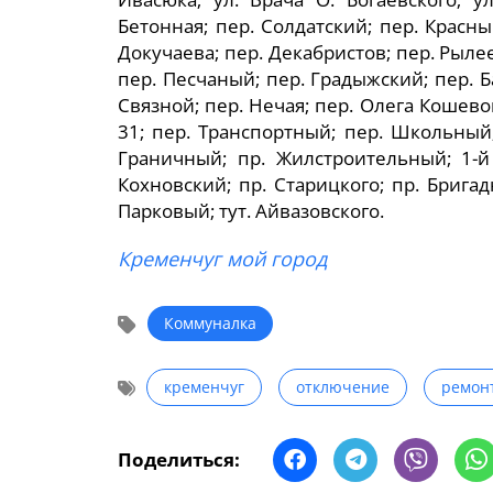
Бетонная; пер. Солдатский; пер. Красн
Докучаева; пер. Декабристов; пер. Рыл
пер. Песчаный; пер. Градыжский; пер. Б
Связной; пер. Нечая; пер. Олега Кошевого,
31; пер. Транспортный; пер. Школьный
Граничный; пр. Жилстроительный; 1-й 
Кохновский; пр. Старицкого; пр. Бригад
Парковый; тут. Айвазовского.
Кременчуг мой город
Коммуналка
кременчуг
отключение
ремон
Поделиться: