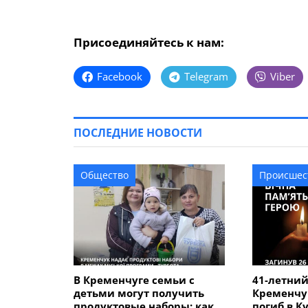
Присоединяйтесь к нам:
Facebook
Telegram
Viber
ПОСЛЕДНИЕ НОВОСТИ
Общество
Происшес
В Кременчуге семьи с
41-летний
детьми могут получить
Кременчу
продуктовые наборы: как
погиб в К