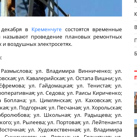
К
В
4 декабря в
Кременчуге
состоятся временные
й называют проведение плановых ремонтных
 и воздушных электросетях.
:
. Размыслова; ул. Владимира Винниченко; ул.
вская; ул. Кавалерийская; ул. Остапа Вишни; ул.
фремова; ул. Гайдомацкая; ул. Тенистая; ул.
Кооперативная; ул. Седова; ул. Раисы Кириченко;
а Боплана; ул. Цимлянская; ул. Каховская; ул.
ая; ул. Подгорная; ул. Песчаная; ул. Хорольская;
Добролюбова; ул. Школьная; ул. Радыщева; ул.
го; ул. Рылеева; ул. Портовая; ул. Лейтенанта
 Восточная; ул. Художественная; ул. Владимира
. Сущинского; ул. Левуна; ул. Гранитная; ул.