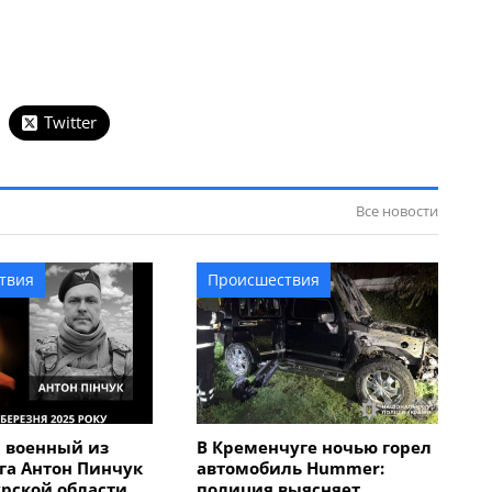
Twitter
Все новости
твия
Происшествия
 военный из
В Кременчуге ночью горел
га Антон Пинчук
автомобиль Hummer:
урской области
полиция выясняет