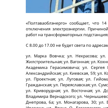
«Полтаваоблэнерго» сообщает, что 1
отключения электроэнергии. Причино
работ на трансформаторных подстанциях
С 8.00 до 17.00 не будет света по адресам
ул. Марка Вовчка; ул. Некрасова; ул
Жилстроительная; ул. Вагонная; ул. Кохно
Академика Герасимовича; ул. Сергея Е
Александрийская; ул. Киевская, 59; ул. 
ул. Проектная; ул. Луговая; ул. Гийом
Гражданская; ул. Переяславская; ул. Сумск
ул. Криворудная; ул. Восточная; ул. 
Владимира Вернадского; ул. Чернышевско
Днепрова, 6а; ул. Монагарова, 30; ул.
Ивасюка; ул. Врача О. Богаевского; ул