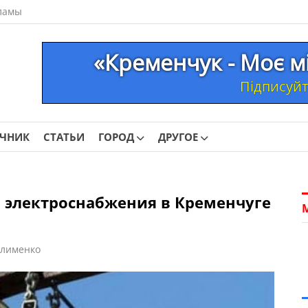
ламы
«Кременчук - Моє м
Підписуйте
ОЧНИК
СТАТЬИ
ГОРОД
ДРУГОЕ
электроснабжения в Кременчуге
Клименко