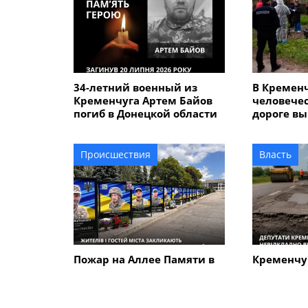
34-летний военный из
В Кремен
Кременчуга Артем Байов
человечес
погиб в Донецкой области
дороге вы
летнего 
который у
сыном
Происшествия
Власть
Пожар на Аллее Памяти в
Кременчу
Кременчуге: стала
требуют 
известна причина
отремонт
возгорания
аварийную