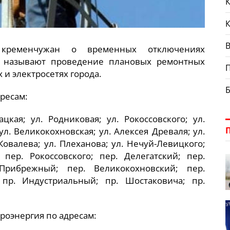
К
В
т кременчужан о временных отключениях
й называют проведение плановых ремонтных
и электросетях города.
дресам:
ацкая; ул. Родниковая; ул. Рокоссовского; ул.
л. Великокохновская; ул. Алексея Древаля; ул.
Ковалева; ул. Плеханова; ул. Нечуй-Левицкого;
 пер. Рокоссовского; пер. Делегатский; пер.
Прибрежный; пер. Великокохновский; пер.
 пр. Индустриальный; пр. Шостаковича; пр.
троэнергия по адресам: