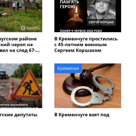
чугском районе
В Кременчуге простились
кий череп на
с 45-летним военным
вел на след 67-
Сергеем Коршаком
мужчины,
бил мать с
Криминал
гские депутаты
В Кременчуге взят под
немедленно
стражу 70-летний
ировать
мужчина, который ножом
 трассу Н-08,
ранил двух пассажиров