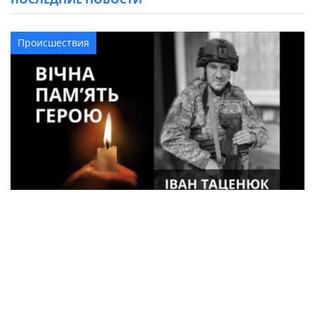
Происшествия
33-летний военный из Кременчуга погиб
во время боев в Харьковской области
Спорт