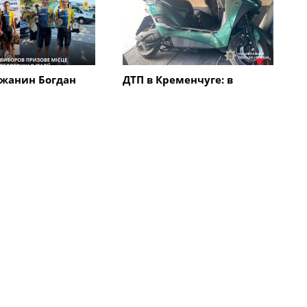
жанин Богдан
ДТП в Кременчуге: в
авоевал "бронзу"
результате столкновения
народной
автомобиля с
 "Memorial
электроскутером
в Италии
травмирован мужчина
Все новости
твия
Происшествия
уге сгорел
Кременчугская полиция