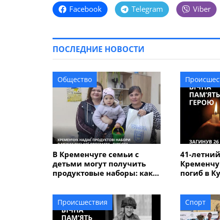
Facebook
Telegram
Viber
ПОСЛЕДНИЕ НОВОСТИ
Общество
Происшес
В Кременчуге семьи с
41-летний
детьми могут получить
Кременчу
продуктовые наборы: как
погиб в К
подать заявление
Происшествия
Спорт