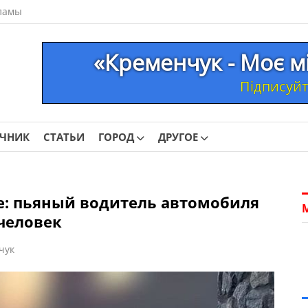
ламы
«Кременчук - Моє м
Підписуйте
ОЧНИК
СТАТЬИ
ГОРОД
ДРУГОЕ
е: пьяный водитель автомобиля
 человек
чук