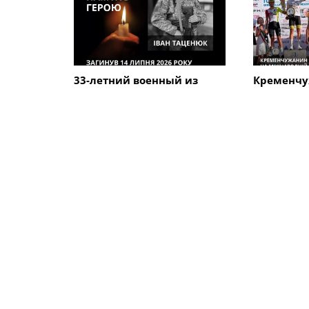
33-летний военный из
Кременчу
Кременчуга погиб во
Говорун з
время боев в Харьковской
на между
области
велогонке
Alfredo" 
ПОХОЖИЕ НОВОСТИ
Происшествия
Происшес
Кременчугский офис ОО
В Кременч