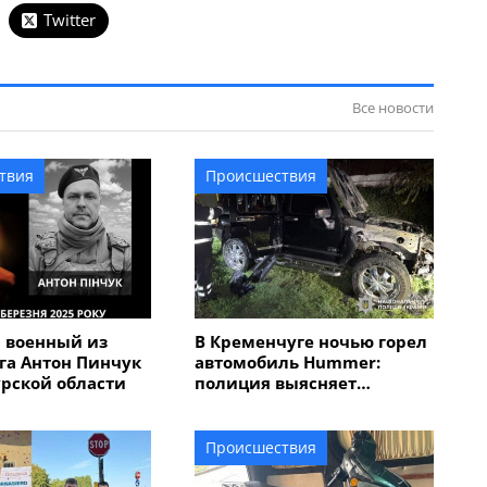
Twitter
Все новости
твия
Происшествия
 военный из
В Кременчуге ночью горел
га Антон Пинчук
автомобиль Hummer:
урской области
полиция выясняет
обстоятельства
Происшествия