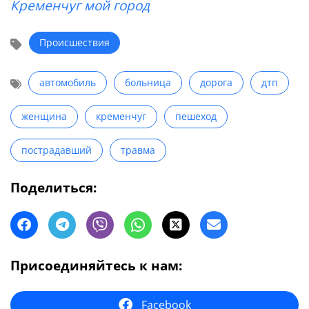
Кременчуг мой город
Происшествия
автомобиль
больница
дорога
дтп
женщина
кременчуг
пешеход
пострадавший
травма
Поделиться:
Присоединяйтесь к нам:
Facebook