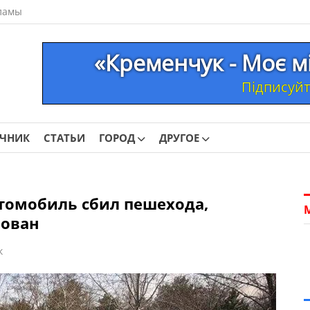
ламы
«Кременчук - Моє м
Підписуйте
ОЧНИК
СТАТЬИ
ГОРОД
ДРУГОЕ
томобиль сбил пешехода,
рован
к