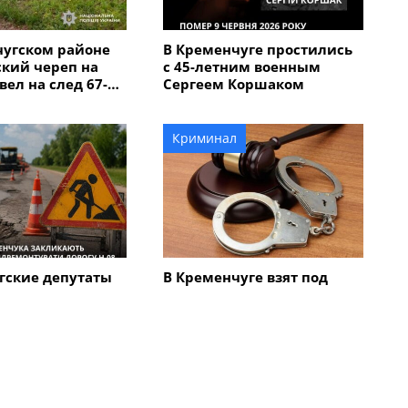
чугском районе
В Кременчуге простились
кий череп на
с 45-летним военным
вел на след 67-
Сергеем Коршаком
мужчины,
бил мать с
Криминал
гские депутаты
В Кременчуге взят под
немедленно
стражу 70-летний
ировать
мужчина, который ножом
 трассу Н-08,
ранил двух пассажиров
роходит через
маршрутки
г
Все новости