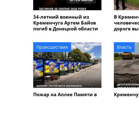
34-летний военный из
В Кремен
Кременчуга Артем Байов
человечес
погиб в Донецкой области
дороге вы
летнего 
который у
сыном
Происшествия
Власть
Пожар на Аллее Памяти в
Кременчу
Кременчуге: стала
требуют 
известна причина
отремонт
возгорания
аварийную
которая п
Кременчу
ПОХОЖИЕ НОВОСТИ