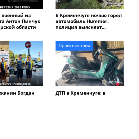
 военный из
В Кременчуге ночью горел
га Антон Пинчук
автомобиль Hummer:
урской области
полиция выясняет
обстоятельства
Происшествия
жанин Богдан
ДТП в Кременчуге: в
авоевал "бронзу"
результате столкновения
народной
автомобиля с
 "Memorial
электроскутером
в Италии
травмирован мужчина
Все новости