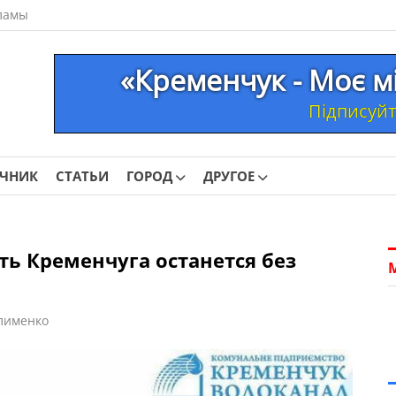
ламы
«Кременчук - Моє м
Підписуйте
ОЧНИК
СТАТЬИ
ГОРОД
ДРУГОЕ
ть Кременчуга останется без
лименко