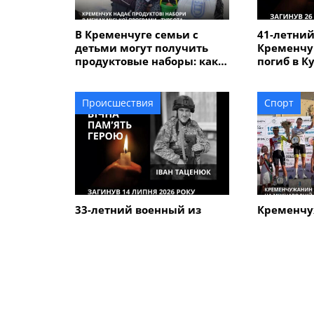
В Кременчуге семьи с
41-летний
детьми могут получить
Кременчу
продуктовые наборы: как
погиб в К
подать заявление
Происшествия
Спорт
33-летний военный из
Кременчу
Кременчуга погиб во
Говорун з
время боев в Харьковской
на между
области
велогонке
Alfredo" 
ПОХОЖИЕ НОВОСТИ