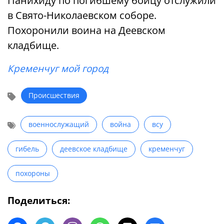
Панихиду по погибшему бойцу отслужили
в Свято-Николаевском соборе.
Похоронили воина на Деевском
кладбище.
Кременчуг мой город
Происшествия
военнослужащий
война
всу
гибель
деевское кладбище
кременчуг
похороны
Поделиться: