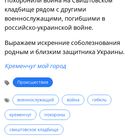
Похоронили воина на Свиштовском
кладбище рядом с другими
военнослужащими, погибшими в
российско-украинской войне.
Выражаем искренние соболезнования
родным и близким защитника Украины.
Кременчуг мой город
Происшествия
военнослужащий
война
гибель
кременчуг
похороны
свиштовское кладбище