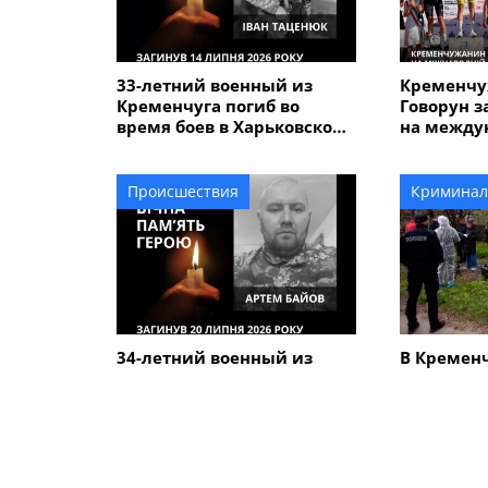
33-летний военный из
Кременчу
Кременчуга погиб во
Говорун з
время боев в Харьковской
на между
области
велогонке
Alfredo" 
Происшествия
Криминал
34-летний военный из
В Кремен
Кременчуга Артем Байов
человечес
погиб в Донецкой области
дороге вы
летнего 
который у
сыном
ПОХОЖИЕ НОВОСТИ