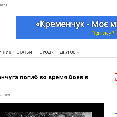
ламы
«Кременчук - Моє м
Підписуйте
ОЧНИК
СТАТЬИ
ГОРОД
ДРУГОЕ
нчуга погиб во время боев в
менко