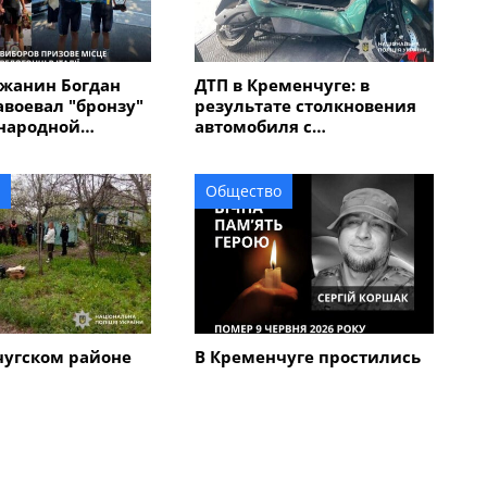
жанин Богдан
ДТП в Кременчуге: в
авоевал "бронзу"
результате столкновения
народной
автомобиля с
 "Memorial
электроскутером
в Италии
травмирован мужчина
Общество
чугском районе
В Кременчуге простились
кий череп на
с 45-летним военным
вел на след 67-
Сергеем Коршаком
мужчины,
бил мать с
Все новости