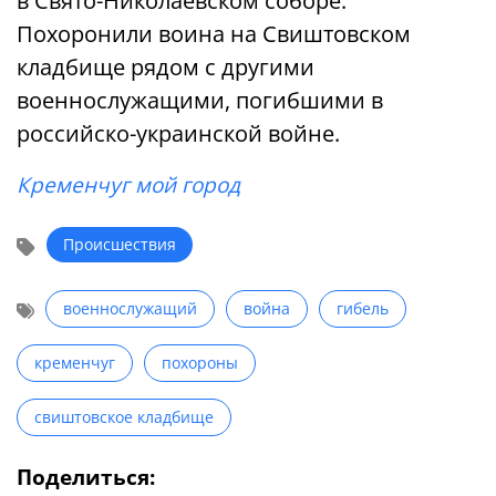
в Свято-Николаевском соборе.
Похоронили воина на Свиштовском
кладбище рядом с другими
военнослужащими, погибшими в
российско-украинской войне.
Кременчуг мой город
Происшествия
военнослужащий
война
гибель
кременчуг
похороны
свиштовское кладбище
Поделиться: