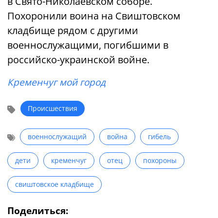
в Свято-Николаевском соборе.
Похоронили воина на Свиштовском
кладбище рядом с другими
военнослужащими, погибшими в
российско-украинской войне.
Кременчуг мой город
Происшествия
военнослужащий
война
гибель
дети
кременчуг
отец
похороны
свиштовское кладбище
Поделиться: