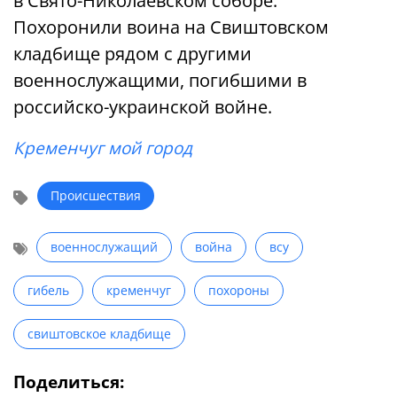
в Свято-Николаевском соборе.
Похоронили воина на Свиштовском
кладбище рядом с другими
военнослужащими, погибшими в
российско-украинской войне.
Кременчуг мой город
Происшествия
военнослужащий
война
всу
гибель
кременчуг
похороны
свиштовское кладбище
Поделиться: