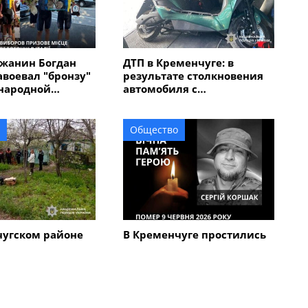
жанин Богдан
ДТП в Кременчуге: в
авоевал "бронзу"
результате столкновения
народной
автомобиля с
 "Memorial
электроскутером
в Италии
травмирован мужчина
Общество
чугском районе
В Кременчуге простились
кий череп на
с 45-летним военным
вел на след 67-
Сергеем Коршаком
мужчины,
бил мать с